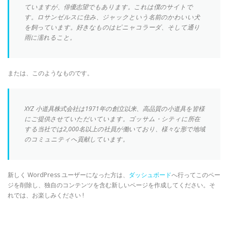
ていますが、俳優志望でもあります。これは僕のサイトで
す。ロサンゼルスに住み、ジャックという名前のかわいい犬
を飼っています。好きなものはピニャコラーダ、そして通り
OUR HISTORY
OUR VISION
雨に濡れること。
CERTIFIED COMPANY
DISTRIBUTOR
ENGLISH
または、このようなものです。
XYZ 小道具株式会社は1971年の創立以来、高品質の小道具を皆様
にご提供させていただいています。ゴッサム・シティに所在
する当社では2,000名以上の社員が働いており、様々な形で地域
のコミュニティへ貢献しています。
新しく WordPress ユーザーになった方は、
ダッシュボード
へ行ってこのペー
ジを削除し、独自のコンテンツを含む新しいページを作成してください。そ
れでは、お楽しみください !