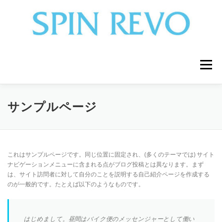
コ
ン
テ
ン
ツ
へ
ス
メニュー
キ
ッ
プ
WHY OUR 3D HOMOGENIZER？
COMPANY
サンプルページ
PRODUCTS
ENTOMOPHAGY
これはサンプルページです。同じ位置に固定され、(多くのテーマでは) サイト
ナビゲーションメニューに含まれる点がブログ投稿とは異なります。まず
は、サイト訪問者に対して自分のことを説明する自己紹介ページを作成する
FOR DISTRIBUTOR
LIBRARY
CASE
のが一般的です。たとえば以下のようなものです。
CONTACT US
FAQ
NEWSLETTER
はじめまして。昼間はバイク便のメッセンジャーとして働い