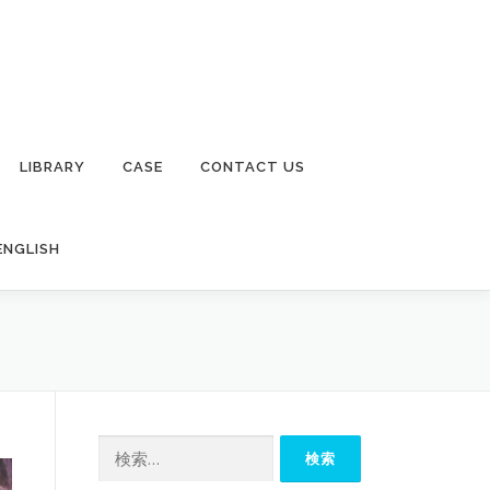
LIBRARY
CASE
CONTACT US
ENGLISH
検
索: