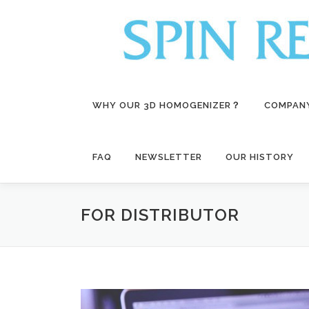
コ
ン
テ
ン
ツ
へ
ス
WHY OUR 3D HOMOGENIZER？
COMPAN
キ
ッ
プ
FAQ
NEWSLETTER
OUR HISTORY
FOR DISTRIBUTOR