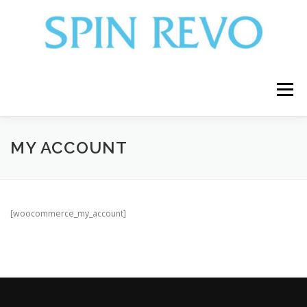
コ
ン
テ
ン
ツ
へ
ス
メニュー
キ
ッ
プ
WHY OUR 3D HOMOGENIZER？
COMPANY
MY ACCOUNT
PRODUCTS
ENTOMOPHAGY
[woocommerce_my_account]
FOR DISTRIBUTOR
LIBRARY
CASE
CONTACT US
FAQ
NEWSLETTER