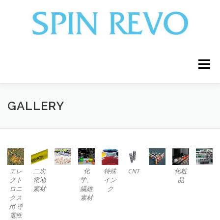
コ
ン
テ
ン
ツ
へ
ス
メニュー
キ
ッ
プ
WHY OUR 3D HOMOGENIZER？
COMPANY
GALLERY
PRODUCTS
ENTOMOPHAGY
エレ
二次
化
特殊
CNT
化粧
FOR DISTRIBUTOR
LIBRARY
CASE
クト
電池
学、
イン
品
ロニ
素材
繊維
ク
クス
素材
用 導
CONTACT US
FAQ
NEWSLETTER
電性