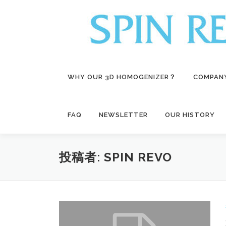
コ
ン
テ
ン
ツ
へ
ス
WHY OUR 3D HOMOGENIZER？
COMPAN
キ
ッ
プ
FAQ
NEWSLETTER
OUR HISTORY
投稿者:
SPIN REVO