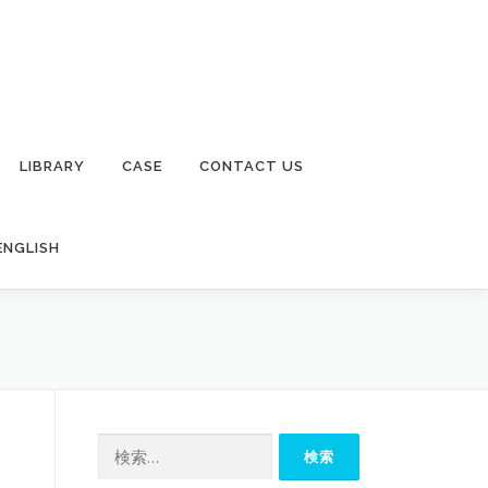
LIBRARY
CASE
CONTACT US
ENGLISH
検
索: